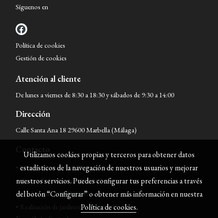
Síguenos en
Política de cookies
Gestión de cookies
Atención al cliente
De lunes a viernes de 8:30 a 18:30 y sábados de 9:30 a 14:00
Dirección
Calle Santa Ana 18 29600 Marbella (Málaga)
Contacto
Utilizamos cookies propias y terceros para obtener datos
• Viveros Puertas:
952 77 08 33
estadísticos de la navegación de nuestros usuarios y mejorar
• Centro de Jardinería:
629 50 97 53
nuestros servicios. Puedes configurar tus preferencias a través
• Producción:
608 95 98 49
del botón “Configurar” o obtener más información en nuestra
• Realización de jardines:
629 50 99 27
Política de cookies
.