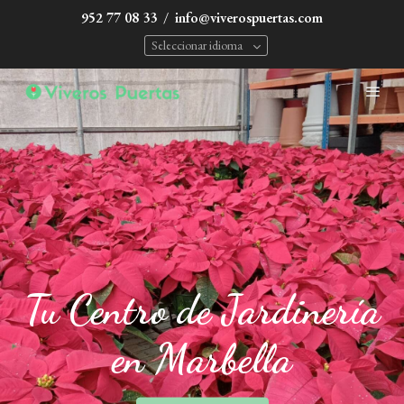
952 77 08 33
/
info@viverospuertas.com
Seleccionar idioma
Tu Centro de Jardinería
en Marbella