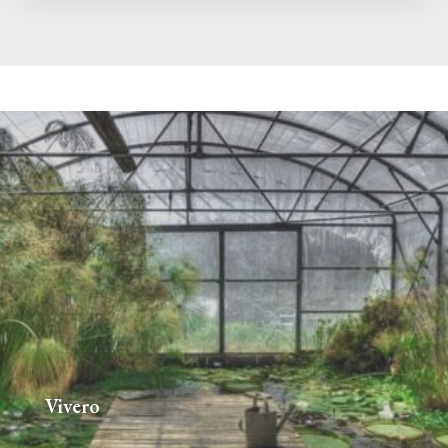
Vivero
952770833