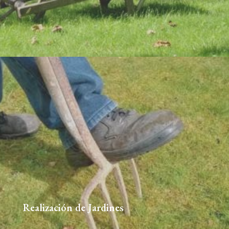
Realización de Jardines
☎629509927