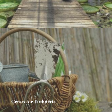
Centro de Jardinería
629509753